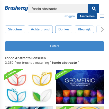
lose
Inloggen
Aanmelden
Structuur
Achtergrond
Donker
Kleurrijk
Patro
Filters
Fondo Abstracto Penselen
3.352 free brushes matching
fondo abstracto