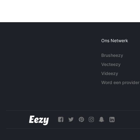
Ons Netwerk
Brusheezy
Vecteezy
Videezy
Word een provider