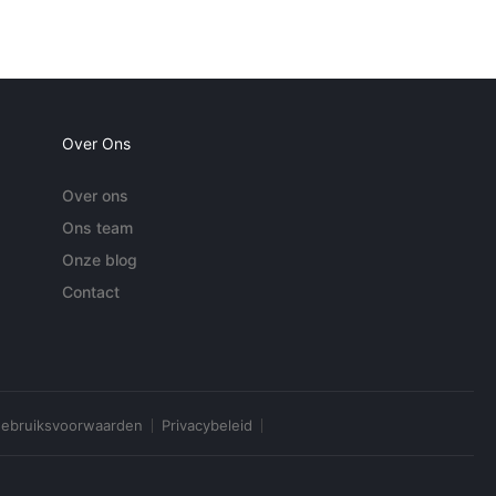
Over Ons
Over ons
Ons team
Onze blog
Contact
ebruiksvoorwaarden
Privacybeleid