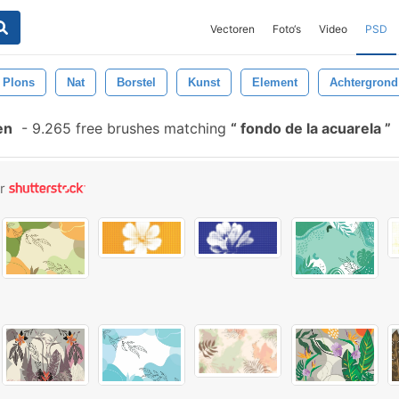
Vectoren
Foto‘s
Video
PSD
Plons
Nat
Borstel
Kunst
Element
Achtergrond
en
-
9.265 free brushes matching
fondo de la acuarela
or