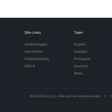
Site-Links
Talen
Aanbiedingen
English
Adverteren
Español
Ondersteuning
Português
DMCA
Deutsch
Meer...
•
© 2026 Eezy LLC. Alle rechten voorbehouden
G