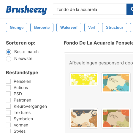
Grunge
Beroerte
Waterverf
Verf
Structuur
Sorteren op:
Fondo De La Acuarela Pensel
Beste match
Nieuwste
Afbeeldingen gesponsord do
Bestandstype
Penselen
Actions
PSD
Patronen
Kleurovergangen
Textures
Symbolen
Vormen
Styles