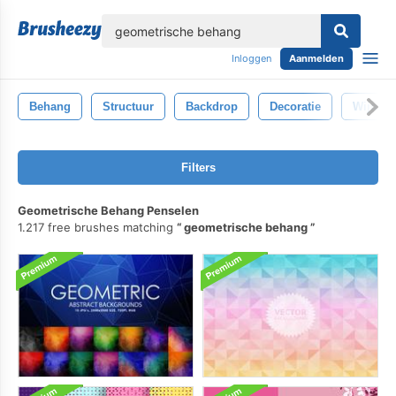
lose
Inloggen
Aanmelden
Behang
Structuur
Backdrop
Decoratie
Wijnoog
Filters
Geometrische Behang Penselen
1.217 free brushes matching
geometrische behang