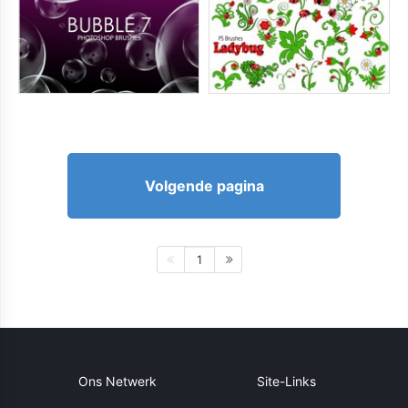
Volgende pagina
1
Ons Netwerk
Site-Links