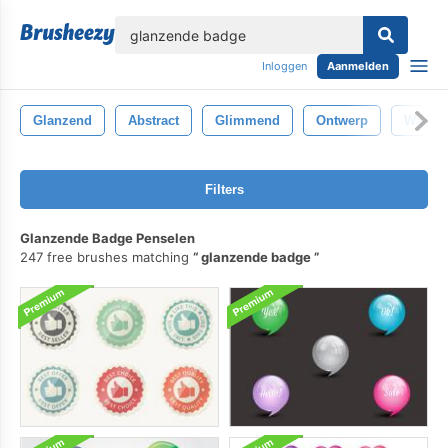
lose
Inloggen
Aanmelden
Glanzend
Abstract
Glimmend
Ontwerp
Water
Filters
Glanzende Badge Penselen
247 free brushes matching
glanzende badge