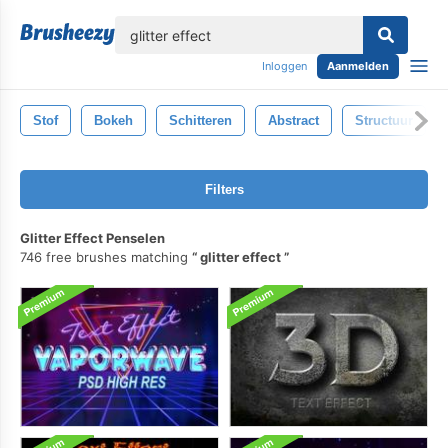
lose
Inloggen
Aanmelden
Stof
Bokeh
Schitteren
Abstract
Structuur
Filters
Glitter Effect Penselen
746 free brushes matching
glitter effect