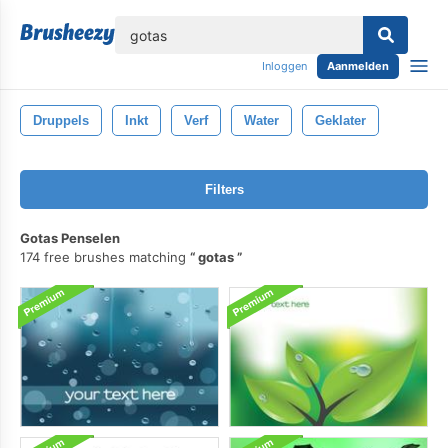
lose
Inloggen
Aanmelden
Druppels
Inkt
Verf
Water
Geklater
Filters
Gotas Penselen
174 free brushes matching
gotas