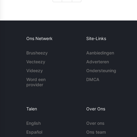
Ons Netwerk
Site-Links
Brusheezy
Aanbiedingen
Vecteezy
Adverteren
Videezy
Ondersteuning
Word een
DMCA
provider
Talen
Over Ons
English
Over ons
Español
Ons team