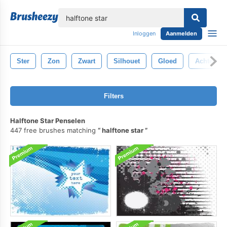
lose
Inloggen
Aanmelden
Ster
Zon
Zwart
Silhouet
Gloed
Achtergro
Filters
Halftone Star Penselen
447 free brushes matching
halftone star