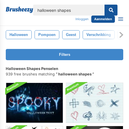
lose
Inloggen
Aanmelden
Halloween
Pompoen
Geest
Verschrikking
Got
Filters
Halloween Shapes Penselen
939 free brushes matching
halloween shapes