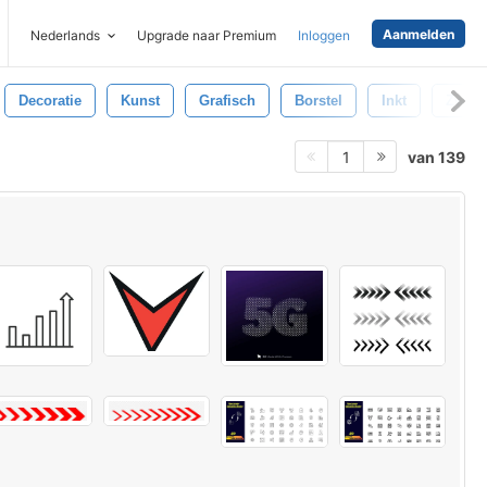
Aanmelden
Nederlands
Upgrade naar Premium
Inloggen
Decoratie
Kunst
Grafisch
Borstel
Inkt
Zwart
van 139
1