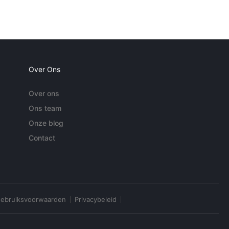
Over Ons
Over ons
Ons team
Onze blog
Contact
ebruiksvoorwaarden
Privacybeleid