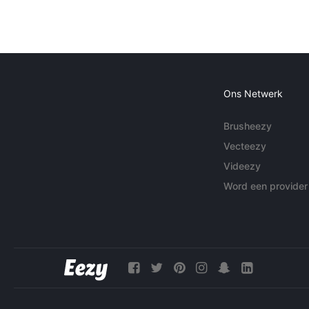
Ons Netwerk
Brusheezy
Vecteezy
Videezy
Word een provider