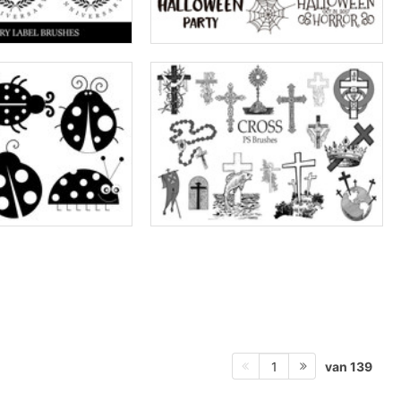
van 139
1