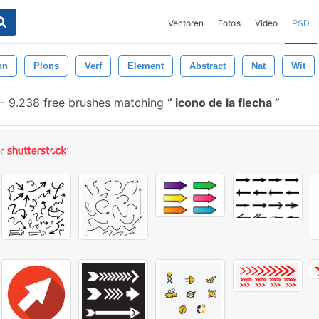
Vectoren
Foto‘s
Video
PSD
on
Plons
Verf
Element
Abstract
Nat
Wit
-
9.238 free brushes matching
icono de la flecha
or