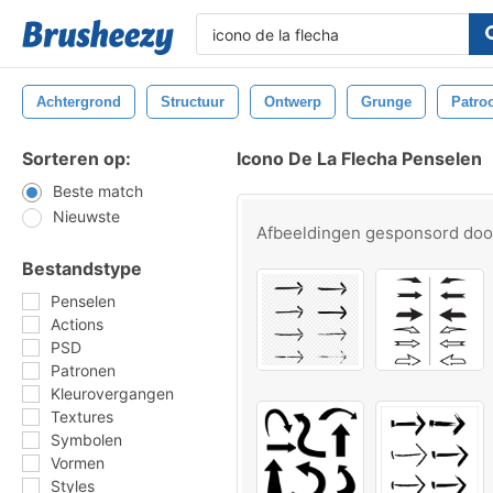
Achtergrond
Structuur
Ontwerp
Grunge
Patro
Sorteren op:
Icono De La Flecha Penselen
Beste match
Nieuwste
Afbeeldingen gesponsord do
Bestandstype
Penselen
Actions
PSD
Patronen
Kleurovergangen
Textures
Symbolen
Vormen
Styles