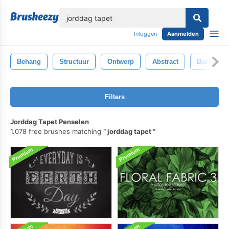
lose
Inloggen
Aanmelden
Behang
Structuur
Ontwerp
Abstract
Backdrop
Filters
Jorddag Tapet Penselen
1.078 free brushes matching
jorddag tapet