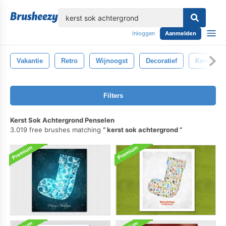
lose
Inloggen
Aanmelden
Vakantie
Retro
Wijnoogst
Decoratief
Kerstmis
Filters
Kerst Sok Achtergrond Penselen
3.019 free brushes matching
kerst sok achtergrond