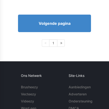
Volgende pagina
1
Ons Netwerk
Site-Links
Brusheezy
Aanbiedingen
Vecteezy
Adverteren
Videezy
Ondersteuning
Word een
DMCA