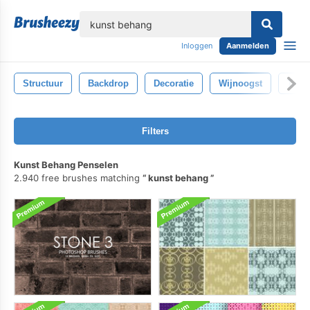
lose
Inloggen
Aanmelden
Structuur
Backdrop
Decoratie
Wijnoogst
Texti
Filters
Kunst Behang Penselen
2.940 free brushes matching
kunst behang