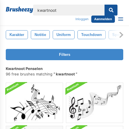
lose
Inloggen
Aanmelden
Karakter
Notitie
Uniform
Touchdown
Sportma
Filters
Kwartnoot Penselen
96 free brushes matching
kwartnoot