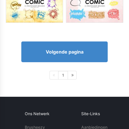
Volgende pagina
1
Ons Netwerk
Site-Links
Brusheezy
Aanbiedingen