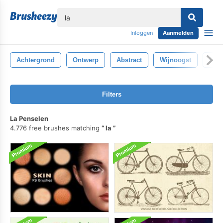
lose
Inloggen
Aanmelden
Achtergrond
Ontwerp
Abstract
Wijnoogst
Stru
Filters
La Penselen
4.776 free brushes matching
la