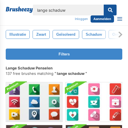
lose
Inloggen
Aanmelden
Illustratie
Zwart
Geïsoleerd
Schaduw
Ontwerp
Filters
Lange Schaduw Penselen
137 free brushes matching
lange schaduw