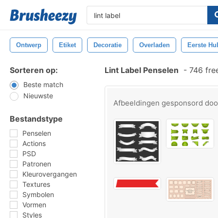
Ontwerp
Etiket
Decoratie
Overladen
Eerste Hu
Sorteren op:
Lint Label Penselen
-
746 fre
Beste match
Nieuwste
Afbeeldingen gesponsord do
Bestandstype
Penselen
Actions
PSD
Patronen
Kleurovergangen
Textures
Symbolen
Vormen
Styles