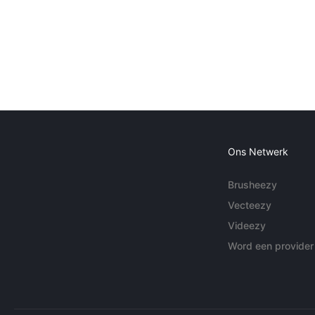
Ons Netwerk
Brusheezy
Vecteezy
Videezy
Word een provider