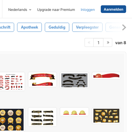
Aanmelden
Nederlands
Upgrade naar Premium
Inloggen
chrift
Apotheek
Geduldig
Verpleegster
Geneesmidd
van 8
1