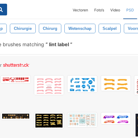
Vectoren
Foto‘s
Video
PSD
lp
Chirurgie
Chirurg
Wetenschap
Scalpel
Voors
e brushes matching
lint label
or