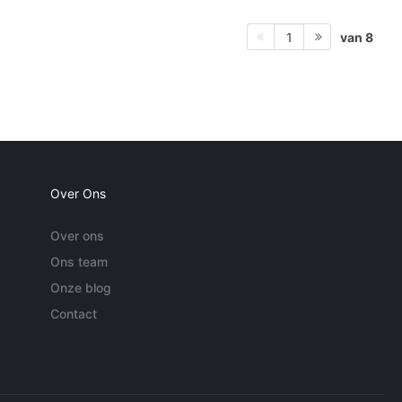
van 8
1
Over Ons
Over ons
Ons team
Onze blog
Contact