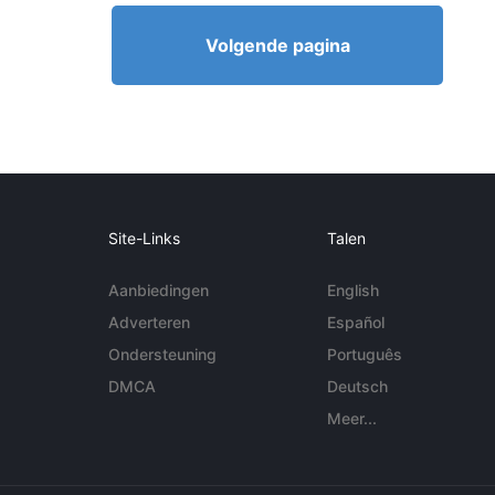
Volgende pagina
Site-Links
Talen
Aanbiedingen
English
Adverteren
Español
Ondersteuning
Português
DMCA
Deutsch
Meer...