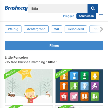
lose
Inloggen
Aanmelden
Weinig
Achtergrond
Wit
Geïsoleerd
Plons
Filters
Little Penselen
715 free brushes matching
little