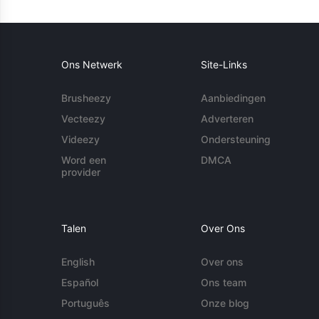
Ons Netwerk
Site-Links
Brusheezy
Aanbiedingen
Vecteezy
Adverteren
Videezy
Ondersteuning
Word een
DMCA
provider
Talen
Over Ons
English
Over ons
Español
Ons team
Português
Onze blog