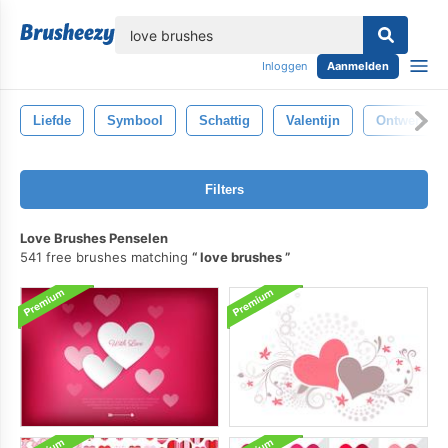
lose
Inloggen
Aanmelden
Liefde
Symbool
Schattig
Valentijn
Ontwerp
Filters
Love Brushes Penselen
541 free brushes matching
love brushes