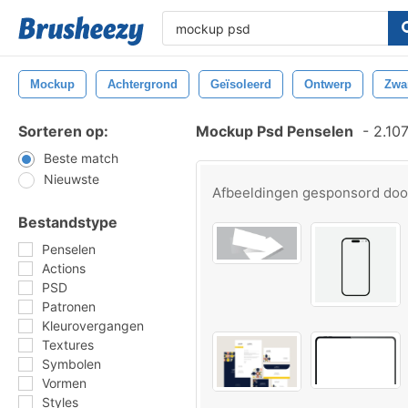
Mockup
Achtergrond
Geïsoleerd
Ontwerp
Zwa
Sorteren op:
Mockup Psd Penselen
-
2.107
Beste match
Nieuwste
Afbeeldingen gesponsord do
Bestandstype
Penselen
Actions
PSD
Patronen
Kleurovergangen
Textures
Symbolen
Vormen
Styles