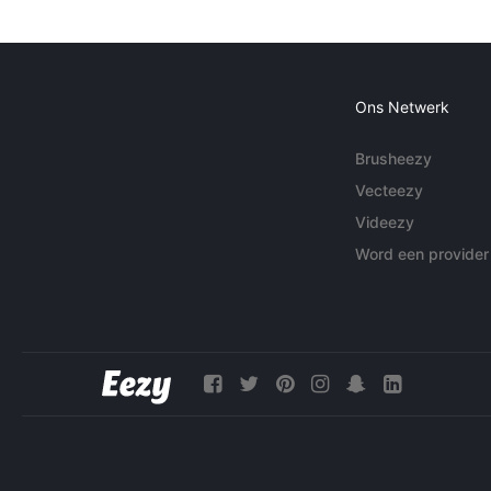
Ons Netwerk
Brusheezy
Vecteezy
Videezy
Word een provider