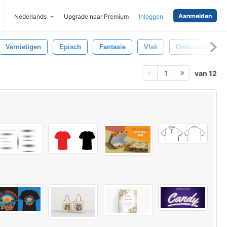
Aanmelden
Nederlands
Upgrade naar Premium
Inloggen
Vernietigen
Episch
Fantasie
Vlak
Ontbinding
van 12
1