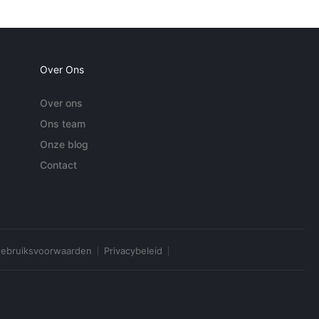
Over Ons
Over ons
Ons team
Onze blog
Contact
ebruiksvoorwaarden
Privacybeleid