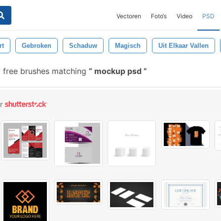
Vectoren
Foto‘s
Video
PSD
rt
Gebroken
Schaduw
Magisch
Uit Elkaar Vallen
 free brushes matching
mockup psd
or