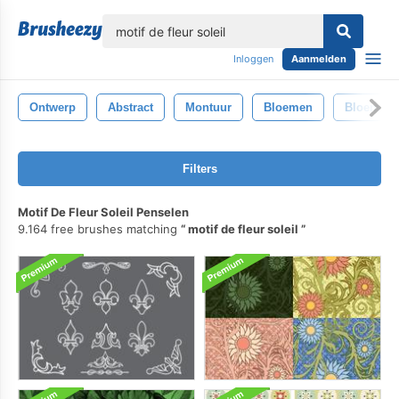
lose
Inloggen
Aanmelden
Ontwerp
Abstract
Montuur
Bloemen
Bloem
Filters
Motif De Fleur Soleil Penselen
9.164 free brushes matching
motif de fleur soleil