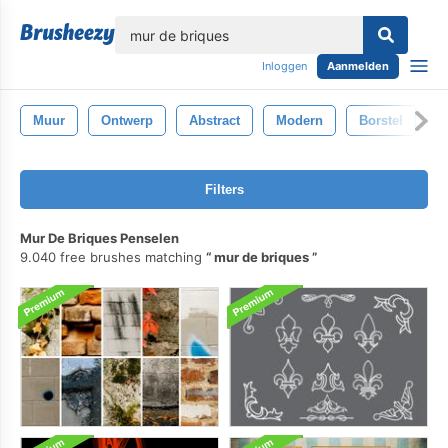
lose
Inloggen
Aanmelden
Muur
Ontwerp
Abstract
Modern
Borstel
S
Filters
Mur De Briques Penselen
9.040 free brushes matching
mur de briques