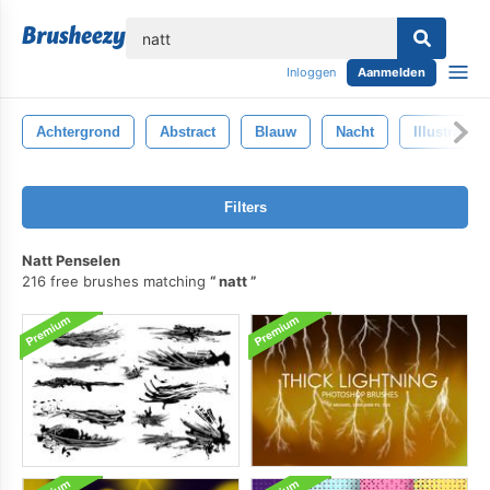
lose
Inloggen
Aanmelden
Achtergrond
Abstract
Blauw
Nacht
Illustratie
Filters
Natt Penselen
216 free brushes matching
natt