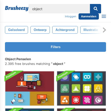
lose
Inloggen
Aanmelden
Geïsoleerd
Ontwerp
Achtergrond
Illustratie
Fa
Filters
Object Penselen
2.395 free brushes matching
object