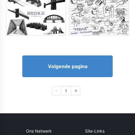
Volgende pagina
1
Ons Netwerk
Site-Links