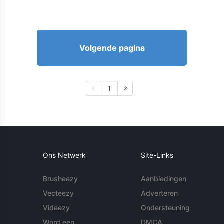
Volgende pagina
1
Ons Netwerk
Site-Links
Brusheezy
Aanbiedingen
Vecteezy
Adverteren
Videezy
Ondersteuning
Word een
DMCA