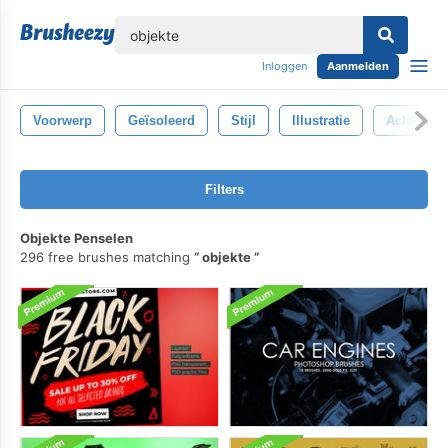
lose
Inloggen
Aanmelden
Voorwerp
Geïsoleerd
Stijl
Illustratie
Achtergr
Filters
Objekte Penselen
296 free brushes matching
objekte