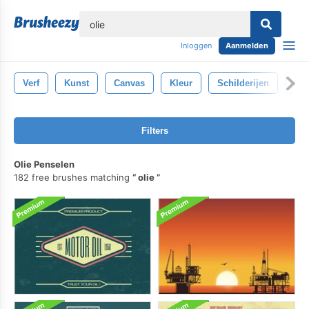
lose
Inloggen
Aanmelden
Verf
Kunst
Canvas
Kleur
Schilderijen
Pen
Filters
Olie Penselen
182 free brushes matching
olie