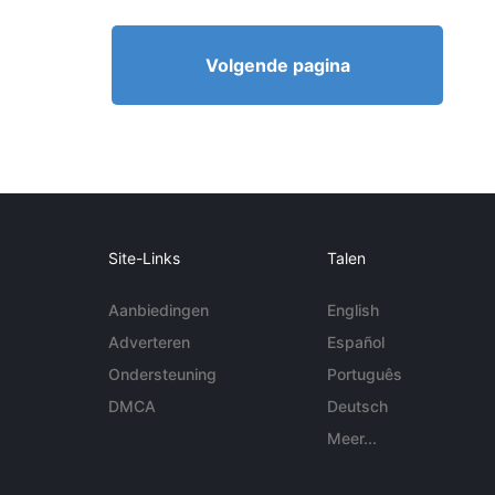
Volgende pagina
Site-Links
Talen
Aanbiedingen
English
Adverteren
Español
Ondersteuning
Português
DMCA
Deutsch
Meer...