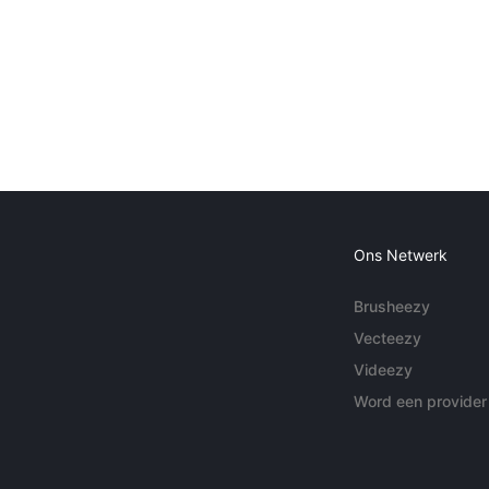
Ons Netwerk
Brusheezy
Vecteezy
Videezy
Word een provider