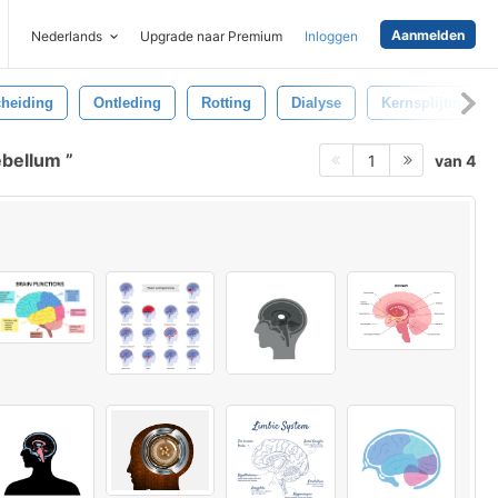
Aanmelden
Nederlands
Upgrade naar Premium
Inloggen
cheiding
Ontleding
Rotting
Dialyse
Kernsplijting
ebellum
van 4
1