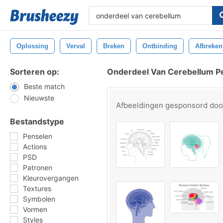
Oplossing
Verval
Breken
Ontbinding
Afbreken
Sorteren op:
Onderdeel Van Cerebellum P
Beste match
Nieuwste
Afbeeldingen gesponsord do
Bestandstype
Penselen
Actions
PSD
Patronen
Kleurovergangen
Textures
Symbolen
Vormen
Styles