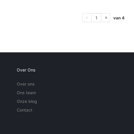
van 4
1
Over Ons
Over ons
Ons team
Onze blog
Contact