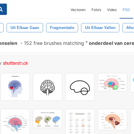
Vectoren
Foto‘s
Video
PSD
Uit Elkaar Gaan
Fragmentatie
Uit Elkaar Vallen
Afs
enselen
-
152 free brushes matching
onderdeel van cer
or