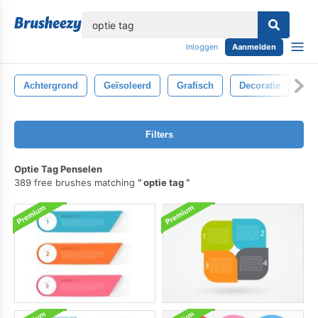
lose
Inloggen
Aanmelden
Achtergrond
Geïsoleerd
Grafisch
Decoratie
De
Filters
Optie Tag Penselen
389 free brushes matching
optie tag