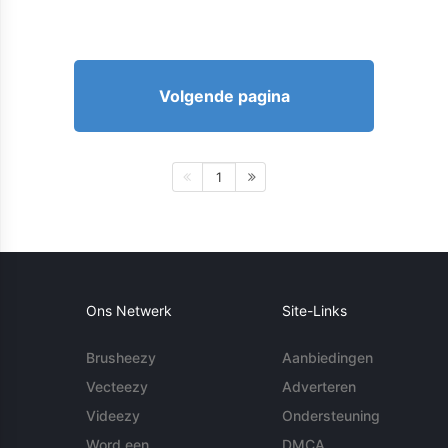
Volgende pagina
1
Ons Netwerk
Site-Links
Brusheezy
Aanbiedingen
Vecteezy
Adverteren
Videezy
Ondersteuning
Word een
DMCA