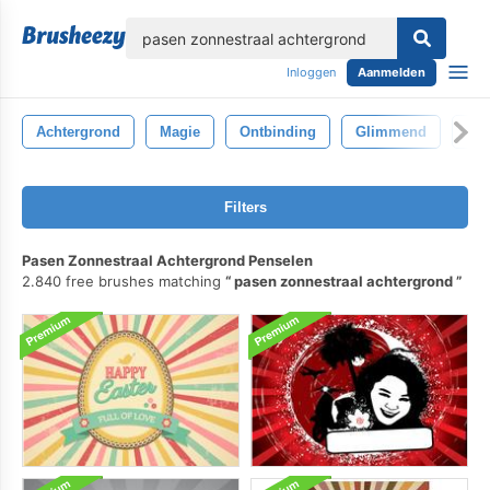
lose
Inloggen
Aanmelden
Achtergrond
Magie
Ontbinding
Glimmend
Ba
Filters
Pasen Zonnestraal Achtergrond Penselen
2.840 free brushes matching
pasen zonnestraal achtergrond