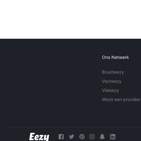
Ons Netwerk
Brusheezy
Vecteezy
Videezy
Word een provider