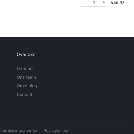
van 47
1
Over Ons
Over ons
Ons team
Onze blog
Contact
ebruiksvoorwaarden
Privacybeleid