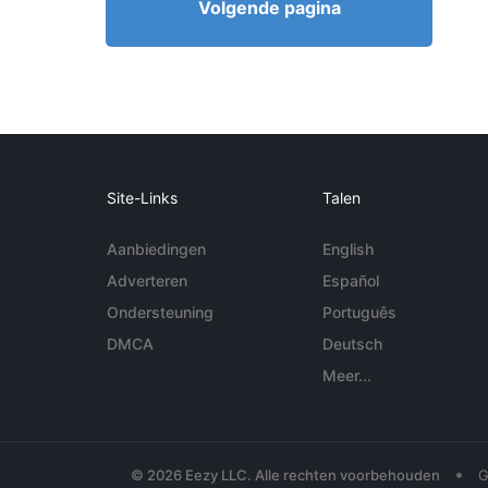
Volgende pagina
Site-Links
Talen
Aanbiedingen
English
Adverteren
Español
Ondersteuning
Português
DMCA
Deutsch
Meer...
•
© 2026 Eezy LLC. Alle rechten voorbehouden
G