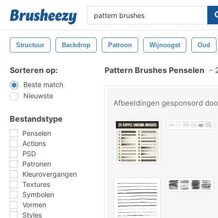
Structuur
Backdrop
Patroon
Wijnoogst
Oud
Sorteren op:
Pattern Brushes Penselen
-
2
Beste match
Nieuwste
Afbeeldingen gesponsord do
Bestandstype
Penselen
Actions
PSD
Patronen
Kleurovergangen
Textures
Symbolen
Vormen
Styles