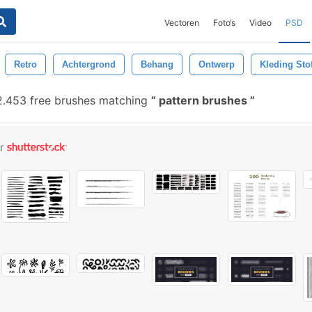
Vectoren
Foto‘s
Video
PSD
Retro
Achtergrond
Behang
Ontwerp
Kleding Sto
.453 free brushes matching
pattern brushes
or