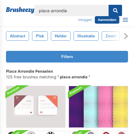
lose
Inloggen
Aanmelden
Abstract
Plek
Helder
Illustratie
Zwart
Ach
Filters
Place Arrondie Penselen
125 free brushes matching
place arrondie