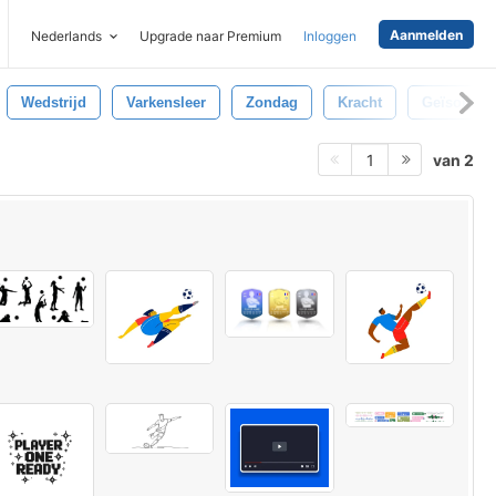
Aanmelden
Nederlands
Upgrade naar Premium
Inloggen
Wedstrijd
Varkensleer
Zondag
Kracht
Geïsoleerd
van 2
1