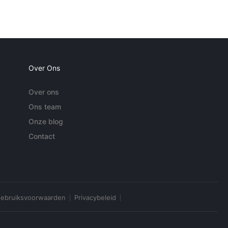
Over Ons
Over ons
Ons team
Onze blog
Contact
ebruiksvoorwaarden
Privacybeleid