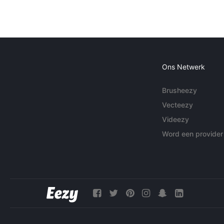
Ons Netwerk
Brusheezy
Vecteezy
Videezy
Word een provider