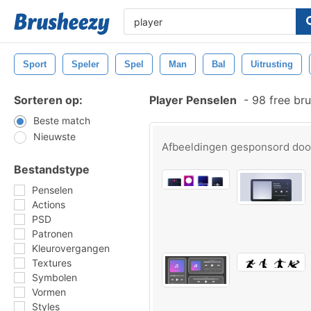
Sport
Speler
Spel
Man
Bal
Uitrusting
Sorteren op:
Player Penselen
-
98 free br
Beste match
Nieuwste
Afbeeldingen gesponsord do
Bestandstype
Penselen
Actions
PSD
Patronen
Kleurovergangen
Textures
Symbolen
Vormen
Styles