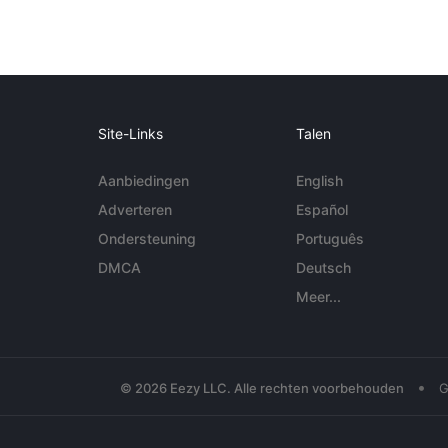
Site-Links
Talen
Aanbiedingen
English
Adverteren
Español
Ondersteuning
Português
DMCA
Deutsch
Meer...
•
© 2026 Eezy LLC. Alle rechten voorbehouden
G