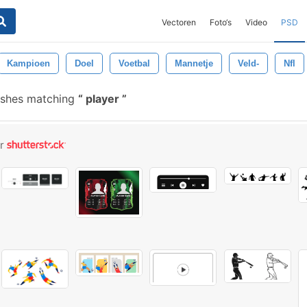
Vectoren
Foto‘s
Video
PSD
Kampioen
Doel
Voetbal
Mannetje
Veld-
Nfl
ushes matching
player
or