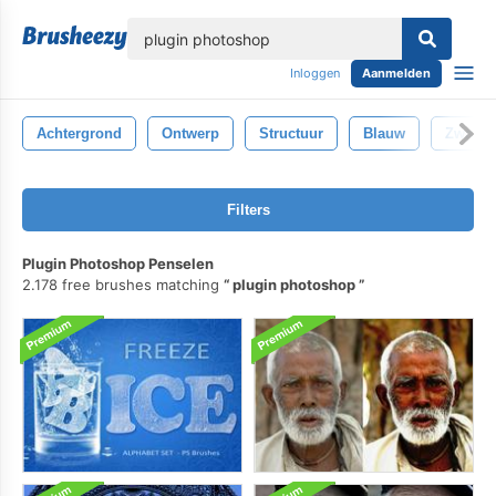
lose
Inloggen
Aanmelden
Achtergrond
Ontwerp
Structuur
Blauw
Zwart
Filters
Plugin Photoshop Penselen
2.178 free brushes matching
plugin photoshop