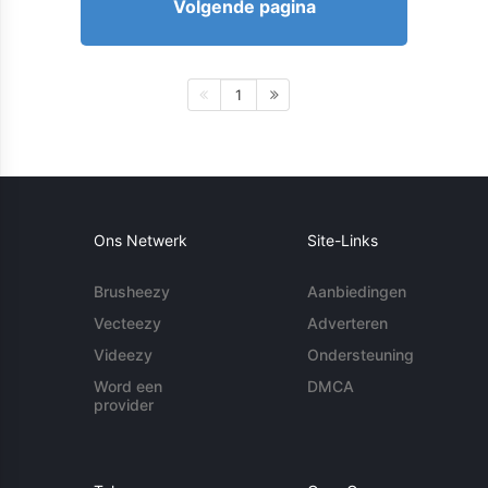
Volgende pagina
1
Ons Netwerk
Site-Links
Brusheezy
Aanbiedingen
Vecteezy
Adverteren
Videezy
Ondersteuning
Word een
DMCA
provider