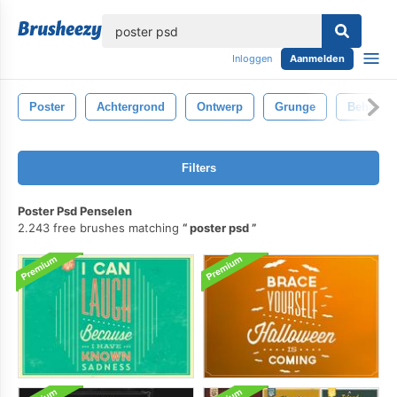
lose
Inloggen
Aanmelden
Poster
Achtergrond
Ontwerp
Grunge
Behang
Filters
Poster Psd Penselen
2.243 free brushes matching
poster psd