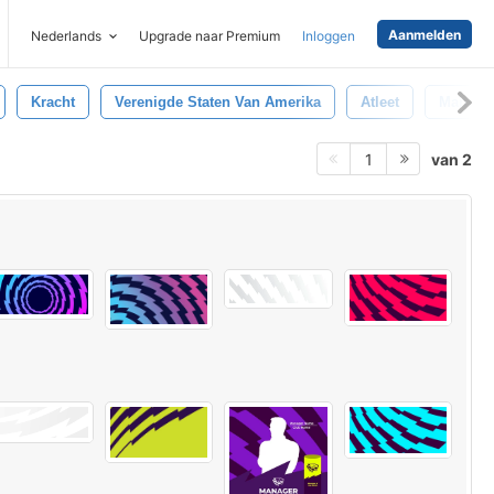
Aanmelden
Nederlands
Upgrade naar Premium
Inloggen
Kracht
Verenigde Staten Van Amerika
Atleet
Manches
van 2
1