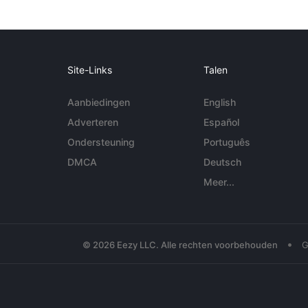
Site-Links
Talen
Aanbiedingen
English
Adverteren
Español
Ondersteuning
Português
DMCA
Deutsch
Meer...
•
© 2026 Eezy LLC. Alle rechten voorbehouden
G