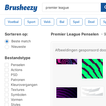
Voetbal
Sport
Veld-
Bal
Spel
Doel
S
Sorteren op:
Premier League Penselen
-
9
Beste match
Nieuwste
Afbeeldingen gesponsord do
Bestandstype
Penselen
Actions
PSD
Patronen
Kleurovergangen
Textures
Symbolen
Vormen
Styles