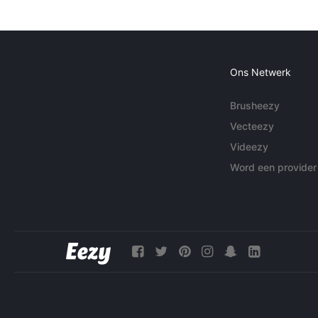
Ons Netwerk
Brusheezy
Vecteezy
Videezy
Word een provider