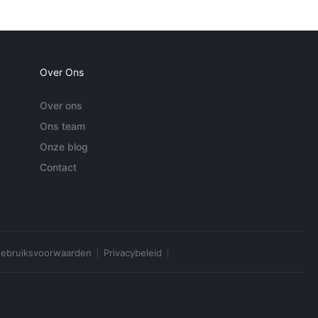
Over Ons
Over ons
Ons team
Onze blog
Contact
ebruiksvoorwaarden
Privacybeleid