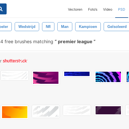
Vectoren
Foto‘s
Video
PSD
peler
Wedstrijd
Nfl
Man
Kampioen
Geïsoleerd
4 free brushes matching
premier league
or