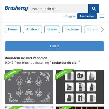
lose
Inloggen
Aanmelden
Hemel
Abstract
Blauw
Explosie
Borstel
H
Filters
Raclateur De Ciel Penselen
9.043 free brushes matching
raclateur de ciel