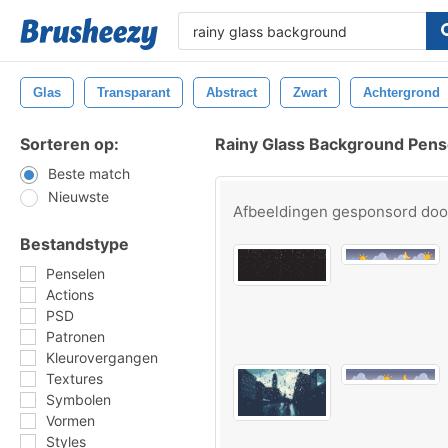
Glas
Transparant
Abstract
Zwart
Achtergrond
Sorteren op:
Rainy Glass Background Pens
Beste match
Nieuwste
Afbeeldingen gesponsord do
Bestandstype
Penselen
Actions
PSD
Patronen
Kleurovergangen
Textures
Symbolen
Vormen
Styles