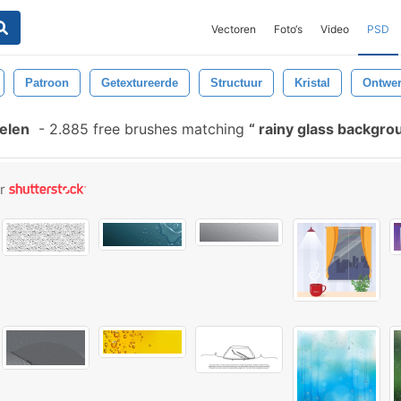
Vectoren
Foto‘s
Video
PSD
Patroon
Getextureerde
Structuur
Kristal
Ontwe
elen
-
2.885 free brushes matching
rainy glass backgr
or