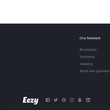
Ons Netwerk
Brusheezy
Vecteezy
Videezy
Word een provider