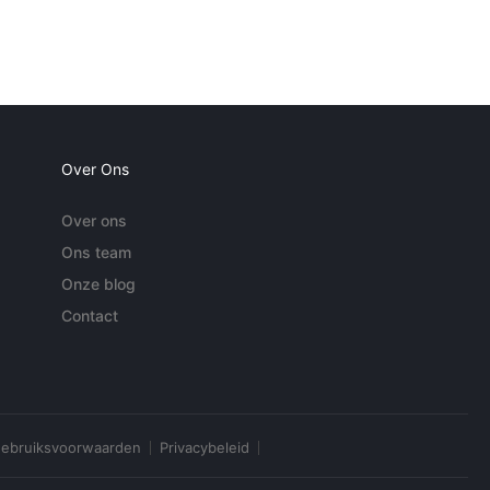
Over Ons
Over ons
Ons team
Onze blog
Contact
ebruiksvoorwaarden
Privacybeleid