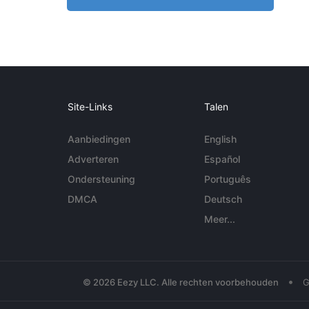
Site-Links
Talen
Aanbiedingen
English
Adverteren
Español
Ondersteuning
Português
DMCA
Deutsch
Meer...
•
© 2026 Eezy LLC. Alle rechten voorbehouden
G