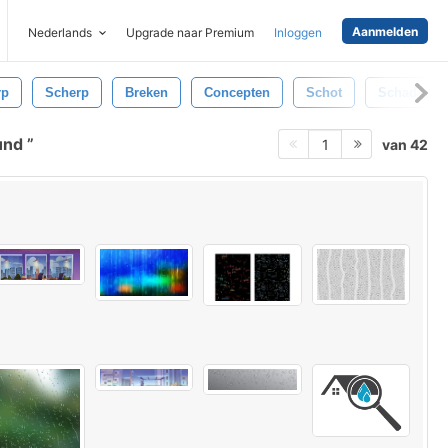
Aanmelden
Nederlands
Upgrade naar Premium
Inloggen
rp
Scherp
Breken
Concepten
Schot
Schade
ound
van 42
1