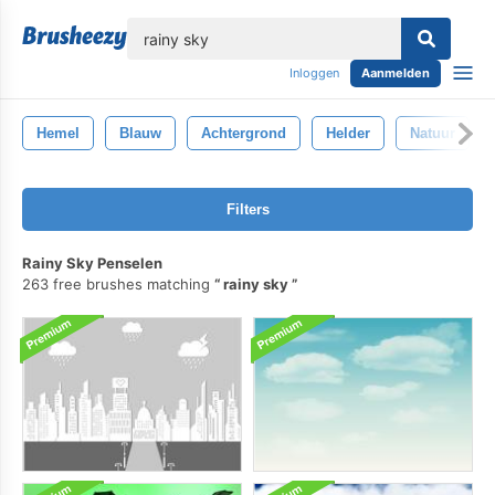
lose
Inloggen
Aanmelden
Hemel
Blauw
Achtergrond
Helder
Natuur
Filters
Rainy Sky Penselen
263 free brushes matching
rainy sky