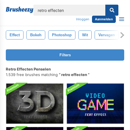
lose
Inloggen
Aanmelden
Effect
Bokeh
Photoshop
Wit
Vervagen
St
Filters
Retro Effecten Penselen
1.539 free brushes matching
retro effecten