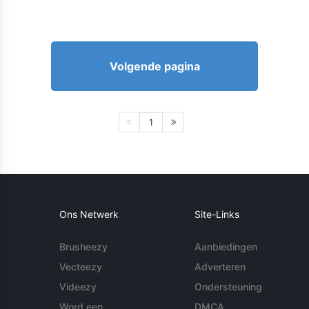
Volgende pagina
1
Ons Netwerk
Site-Links
Brusheezy
Aanbiedingen
Vecteezy
Adverteren
Videezy
Ondersteuning
Word een
DMCA