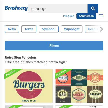
lose
Inloggen
Aanmelden
Retro
Teken
Symbool
Wijnoogst
Decoratie
Filters
Retro Sign Penselen
1.361 free brushes matching
retro sign