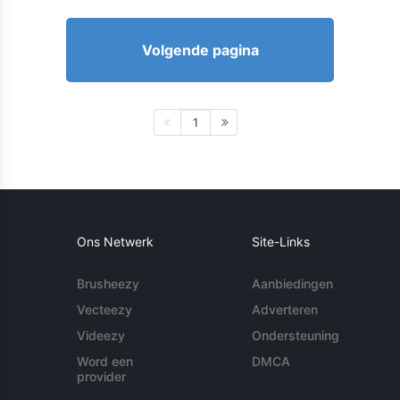
Volgende pagina
1
Ons Netwerk
Site-Links
Brusheezy
Aanbiedingen
Vecteezy
Adverteren
Videezy
Ondersteuning
Word een
DMCA
provider