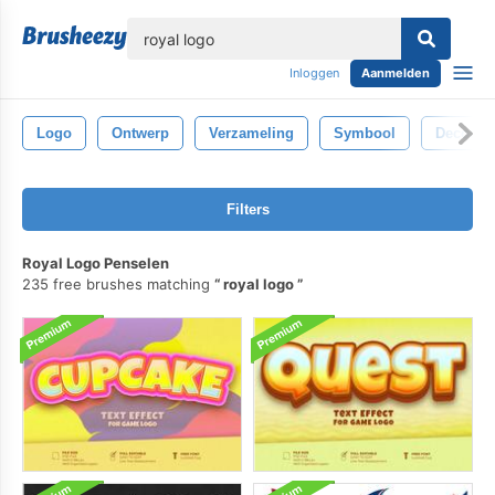
lose
Inloggen
Aanmelden
Logo
Ontwerp
Verzameling
Symbool
Decorati
Filters
Royal Logo Penselen
235 free brushes matching
royal logo