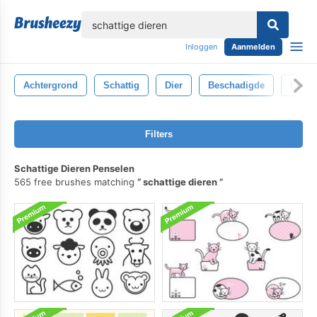
lose
Inloggen
Aanmelden
Achtergrond
Schattig
Dier
Beschadigde
Krass
Filters
Schattige Dieren Penselen
565 free brushes matching
schattige dieren