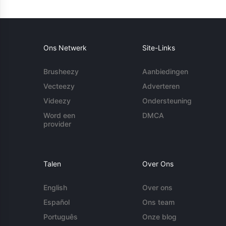
Ons Netwerk
Site-Links
Brusheezy
Aanbiedingen
Vecteezy
Adverteren
Videezy
Ondersteuning
Word een
DMCA
provider
Talen
Over Ons
English
Over ons
Español
Ons team
Português
Onze blog