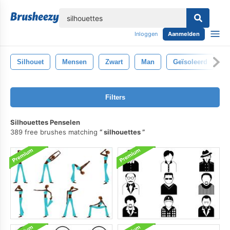
lose
Inloggen
Aanmelden
Silhouet
Mensen
Zwart
Man
Geïsoleerd
F
Filters
Silhouettes Penselen
389 free brushes matching
silhouettes