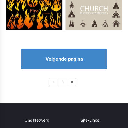
Volgende pagina
1
Ons Netwerk
Site-Links