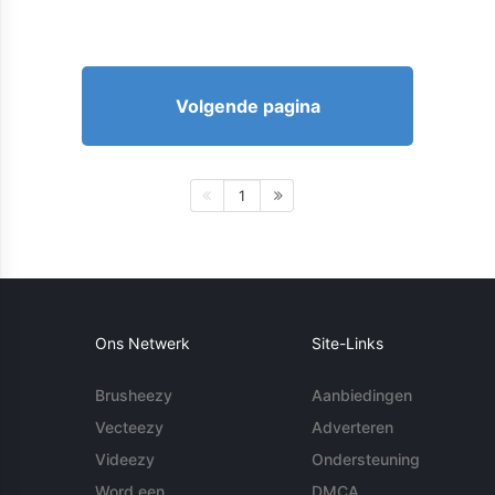
Volgende pagina
1
Ons Netwerk
Site-Links
Brusheezy
Aanbiedingen
Vecteezy
Adverteren
Videezy
Ondersteuning
Word een
DMCA