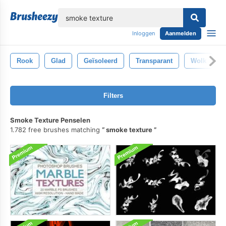
lose
Inloggen
Aanmelden
Rook
Glad
Geïsoleerd
Transparant
Wolk
Filters
Smoke Texture Penselen
1.782 free brushes matching
smoke texture