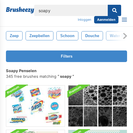
lose
Inloggen
Aanmelden
Zeep
Zeepbellen
Schoon
Douche
Water Plons
Filters
Soapy Penselen
345 free brushes matching
soapy