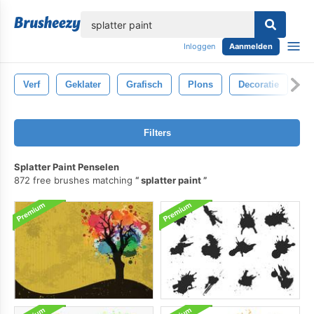
lose
Inloggen
Aanmelden
Verf
Geklater
Grafisch
Plons
Decoratie
V
Filters
Splatter Paint Penselen
872 free brushes matching
splatter paint