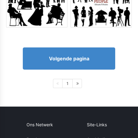
Volgende pagina
1
Ons Netwerk
Site-Links