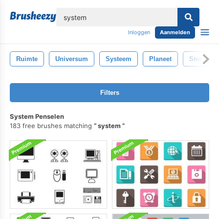
lose
Inloggen
Aanmelden
Ruimte
Universum
Systeem
Planeet
Ster
Filters
System Penselen
183 free brushes matching
system