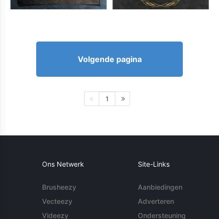
Volgende pagina
1
Ons Netwerk
Site-Links
Brusheezy
Aanbiedingen
Vecteezy
Adverteren
Videezy
Ondersteuning