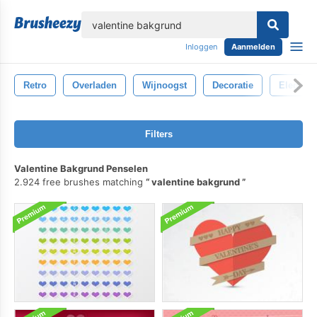
lose
Inloggen
Aanmelden
Retro
Overladen
Wijnoogst
Decoratie
Eleganti
Filters
Valentine Bakgrund Penselen
2.924 free brushes matching
valentine bakgrund