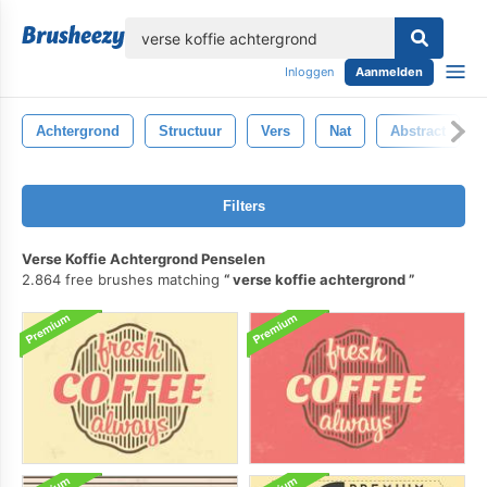
lose
Inloggen
Aanmelden
Achtergrond
Structuur
Vers
Nat
Abstract
Filters
Verse Koffie Achtergrond Penselen
2.864 free brushes matching
verse koffie achtergrond