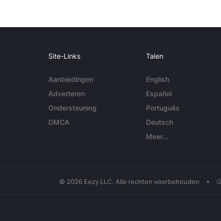
Site-Links
Talen
Aanbiedingen
English
Adverteren
Español
Ondersteuning
Português
DMCA
Deutsch
Meer...
•
© 2026 Eezy LLC. Alle rechten voorbehouden
G