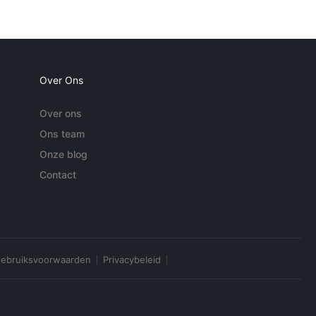
Over Ons
Over ons
Ons team
Onze blog
Contact
ebruiksvoorwaarden
Privacybeleid