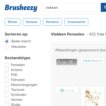
Winter
Sneeuw
Kerstmis
Sneeuwvlok
Sorteren op:
Vlokken Penselen
-
612 free
Beste match
Nieuwste
Afbeeldingen gesponsord do
Bestandstype
Penselen
Actions
PSD
Patronen
Kleurovergangen
Textures
Symbolen
Vormen
Styles