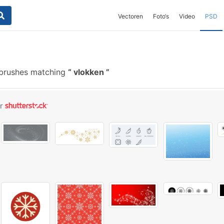
Vectoren
Foto‘s
Video
PSD
 brushes matching
vlokken
or