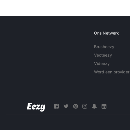
Ons Netwerk
Brusheezy
Vecteezy
Videezy
Word een provider