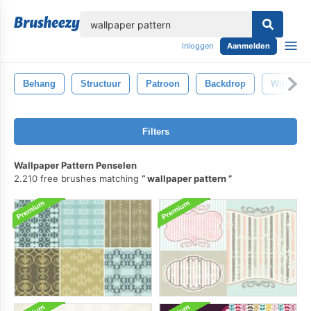
lose
Inloggen
Aanmelden
Behang
Structuur
Patroon
Backdrop
Wijnoogs
Filters
Wallpaper Pattern Penselen
2.210 free brushes matching
wallpaper pattern