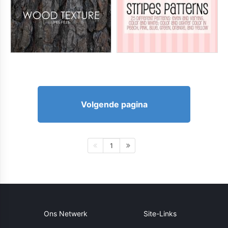
Volgende pagina
1
Ons Netwerk
Site-Links